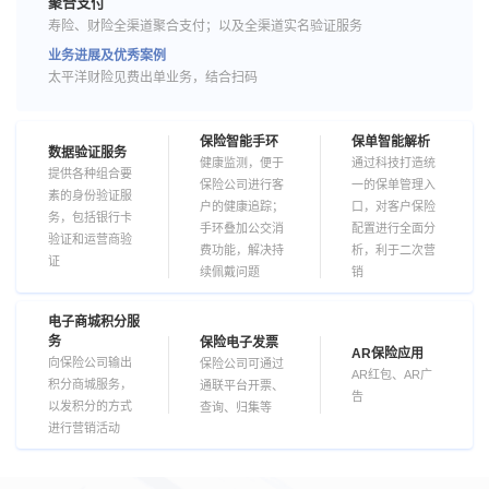
聚合支付
寿险、财险全渠道聚合支付；以及全渠道实名验证服务
业务进展及优秀案例
太平洋财险见费出单业务，结合扫码
保险智能手环
保单智能解析
数据验证服务
健康监测，便于
通过科技打造统
提供各种组合要
保险公司进行客
一的保单管理入
素的身份验证服
户的健康追踪；
口，对客户保险
务，包括银行卡
手环叠加公交消
配置进行全面分
验证和运营商验
费功能，解决持
析，利于二次营
证
续佩戴问题
销
电子商城积分服
务
保险电子发票
AR保险应用
向保险公司输出
保险公司可通过
AR红包、AR广
积分商城服务，
通联平台开票、
告
以发积分的方式
查询、归集等
进行营销活动