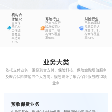
机构合
寿险行业
财险行业
作情况
已与74家寿
已与45家财
全国保
险总公司达
险总公司达
险机构
成合作，机
成合作，机
合作综
构合作覆盖
构合作覆盖
合覆盖
率90%
率53%
率达到
71%
业务大类
依托支付业务，围绕聚合支付、保险科技、保险金融增值服务
及聚合保险营销四个大方向，规划设计了聚合保险服务的13项
业务
预收保费业务
先购买基金，到期自动转为保费，帮助保险公司提前圈村