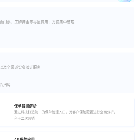
会门票、工牌押金等零星费用；方便集中管理
以及全渠道实名验证服务
合扫码
保单智能解析
通过科技打造统一的保单管理入口，对客户保险配置进行全面分析，
利于二次营销
AR保险应用